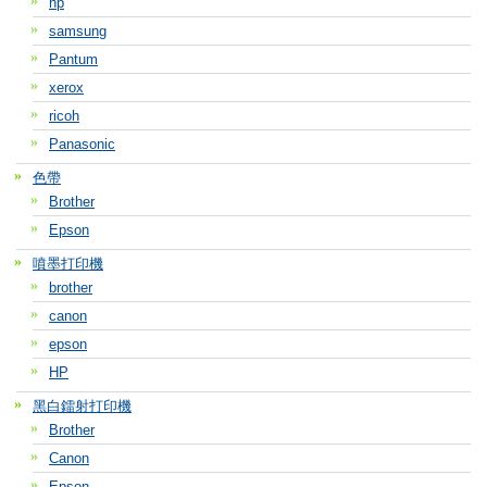
hp
samsung
Pantum
xerox
ricoh
Panasonic
色帶
Brother
Epson
噴墨打印機
brother
canon
epson
HP
黑白鐳射打印機
Brother
Canon
Epson