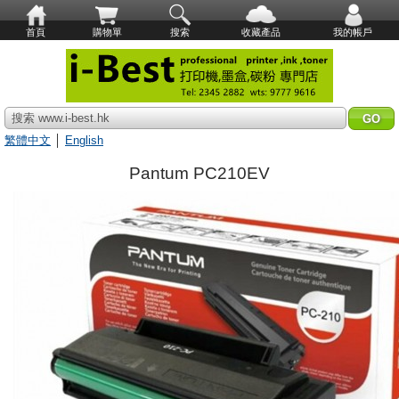
首頁
購物單
搜索
收藏產品
我的帳戶
搜索 www.i-best.hk
繁體中文
│
English
Pantum PC210EV