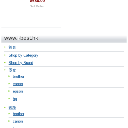
$688.00
www.i-best.hk
首頁
Shop by Category
Shop by Brand
墨盒
brother
canon
epson
hp
碳粉
brother
canon