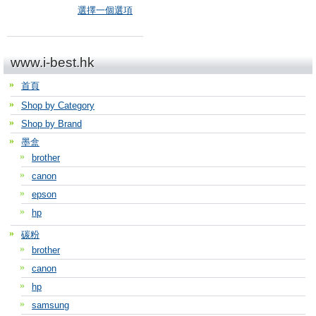
選擇一個選項
www.i-best.hk
首頁
Shop by Category
Shop by Brand
墨盒
brother
canon
epson
hp
碳粉
brother
canon
hp
samsung