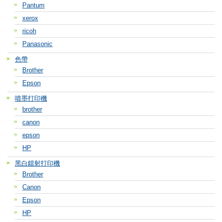
Pantum
xerox
ricoh
Panasonic
色帶
Brother
Epson
噴墨打印機
brother
canon
epson
HP
黑白鐳射打印機
Brother
Canon
Epson
HP