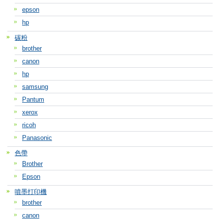
epson
hp
碳粉
brother
canon
hp
samsung
Pantum
xerox
ricoh
Panasonic
色帶
Brother
Epson
噴墨打印機
brother
canon