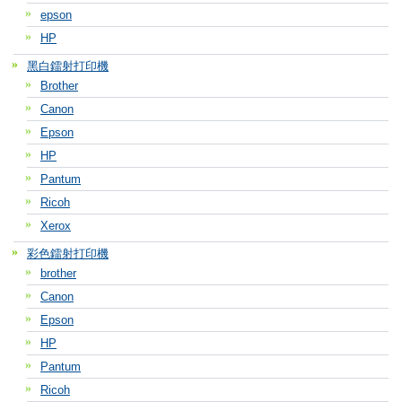
epson
HP
黑白鐳射打印機
Brother
Canon
Epson
HP
Pantum
Ricoh
Xerox
彩色鐳射打印機
brother
Canon
Epson
HP
Pantum
Ricoh