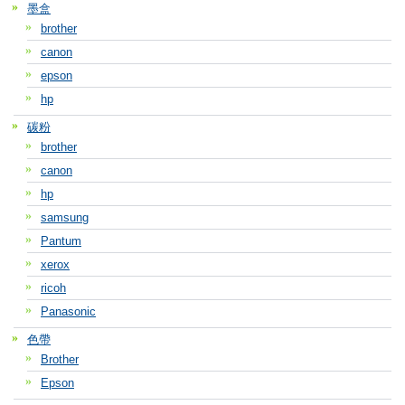
墨盒
brother
canon
epson
hp
碳粉
brother
canon
hp
samsung
Pantum
xerox
ricoh
Panasonic
色帶
Brother
Epson