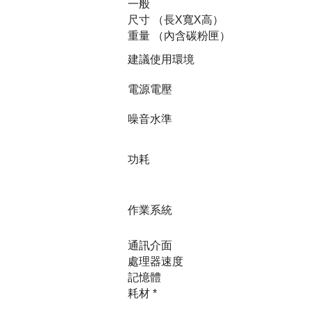
一般
尺寸 （長X寬X高）
重量 （內含碳粉匣）
建議使用環境
電源電壓
噪音水準
功耗
作業系統
通訊介面
處理器速度
記憶體
耗材 *