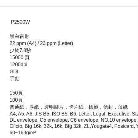
P2500W
黑白雷射
22 ppm (A4) / 23 ppm (Letter)
少於7.8秒
15000 頁
1200dpi
GDI
手動
150頁
100頁
普通紙，厚紙，透明膠片，卡片紙，標籤，信封，薄紙
A4, A5, A6, JIS B5, ISO B5, B6, Letter, Legal, Executive, 
DL envelope, C5 envelope, C6 envelope, NO.10 envelope, 
Oficio, Big 16k, 32k, 16k, Big 32k, ZL,Yougata4, Postcar
60~163g/m²