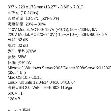
337 x 220 x 178 mm (13.27” x 8.66” x 7.01”)
4.75kg (10.47lbs)
溫度範圍: 10-32℃ (50℉-90℉)
濕度範圍: 20% – 80%
110V Model: AC100~127V (±10%); 50Hz/60Hz; 6A
220V Model: AC220~240V (-15%,+10%), 50Hz/60Hz; 3A
列印: 52 dB
就緒: 30 dB
列印: 平均370W
就緒: 38W
休眠: 少於2W
Microsoft Windows Server2003/Server2008/Server2012/X
(32/64 Bit)
Mac OS 10.7-10.15
Linux: Ubuntu 12.04/14.04/16.04/18.04
高速USB 2.0; WiFi: IEEE 802.11b/g/n
600MHz
128MB
PC 210 系列