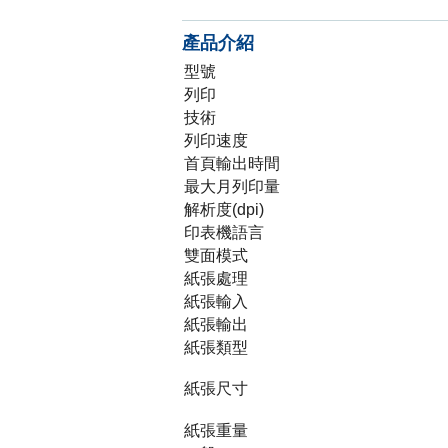
產品介紹
型號
列印
技術
列印速度
首頁輸出時間
最大月列印量
解析度(dpi)
印表機語言
雙面模式
紙張處理
紙張輸入
紙張輸出
紙張類型
紙張尺寸
紙張重量