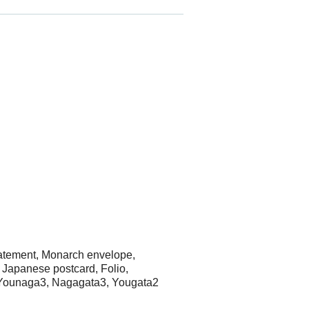
Statement, Monarch envelope,
Japanese postcard, Folio,
d, Younaga3, Nagagata3, Yougata2