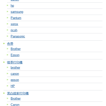
hp
samsung
Pantum
xerox
ricoh
Panasonic
色帶
Brother
Epson
噴墨打印機
brother
canon
epson
HP
黑白鐳射打印機
Brother
Canon