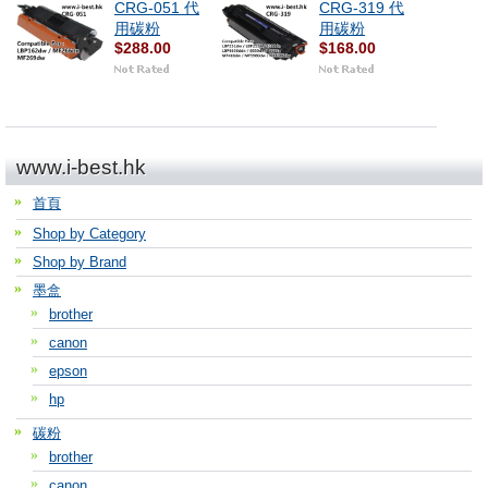
CRG-051 代
CRG-319 代
用碳粉
用碳粉
$288.00
$168.00
www.i-best.hk
首頁
Shop by Category
Shop by Brand
墨盒
brother
canon
epson
hp
碳粉
brother
canon