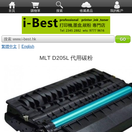
首頁
購物單
搜索
收藏產品
我的帳戶
搜索 www.i-best.hk
繁體中文
│
English
MLT D205L 代用碳粉