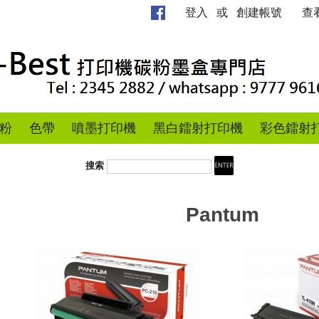
登入
或
創建帳號
查
粉
色帶
噴墨打印機
黑白鐳射打印機
彩色鐳射
搜索
Pantum