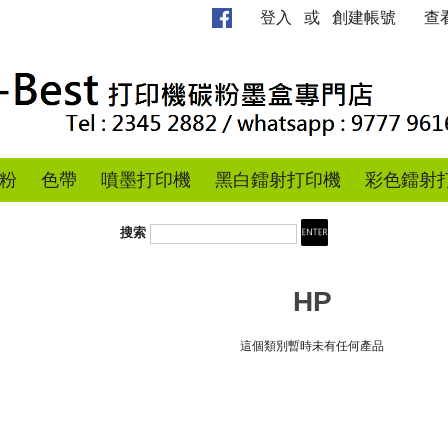
登入
或
創建帳號
查
粉
色帶
噴墨打印機
黑白鐳射打印機
彩色鐳射
搜索
HP
這個類別暫時未有任何產品