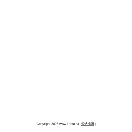
Copyright 2026 www.i-best.hk.
網站地圖
|