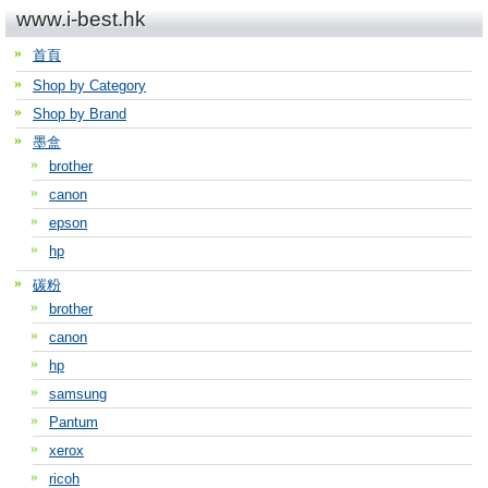
www.i-best.hk
首頁
Shop by Category
Shop by Brand
墨盒
brother
canon
epson
hp
碳粉
brother
canon
hp
samsung
Pantum
xerox
ricoh