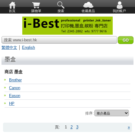
首頁
購物單
搜索
收藏產品
我的帳戶
搜索 www.i-best.hk
繁體中文
│
English
墨盒
商店 墨盒
Brother
Canon
Epson
HP
排序:
頁:
1
2
3
»