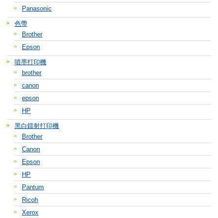
Panasonic
色帶
Brother
Epson
噴墨打印機
brother
canon
epson
HP
黑白鐳射打印機
Brother
Canon
Epson
HP
Pantum
Ricoh
Xerox