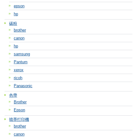
epson
hp
碳粉
brother
canon
hp
samsung
Pantum
xerox
ricoh
Panasonic
色帶
Brother
Epson
噴墨打印機
brother
canon