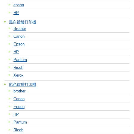
epson
HP
黑白鐳射打印機
Brother
Canon
Epson
HP
Pantum
Ricoh
Xerox
彩色鐳射打印機
brother
Canon
Epson
HP
Pantum
Ricoh