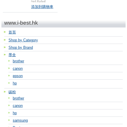
添加到購物車
www.i-best.hk
首頁
Shop by Category
Shop by Brand
墨盒
brother
canon
epson
hp
碳粉
brother
canon
hp
samsung