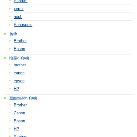
Pantum
xerox
ricoh
Panasonic
色帶
Brother
Epson
噴墨打印機
brother
canon
epson
HP
黑白鐳射打印機
Brother
Canon
Epson
HP
Pantum